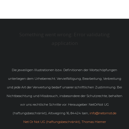
Something went wrong: Error validating
application
Die jeweiligen Illustrationen bzw. Definitionen der Wortschöpfungen
unterliegen dem Urheberrecht. Vervielfältigung, Bearbeitung, Verbreitung
und jede Art der Verwertung bedarf unserer schriftlichen Zustimmung. Bei
Nichtbeachtung und Missbrauch, insbesondere der Schutzrechte, behalten
wir uns rechtliche Schritte vor. Herausgeber: NetOrNot UG
(haftungsbeschränkt), Altwegring 16, 84424 Isen,
info@netornot.de
Net Or Not UG (haftungsbeschränkt), Thomas Hiemer