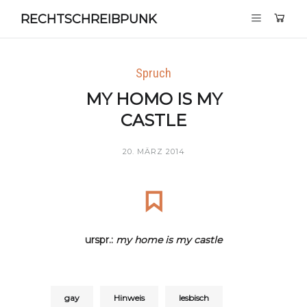
RECHTSCHREIBPUNK
Spruch
MY HOMO IS MY
CASTLE
20. MÄRZ 2014
urspr.:
my home is my castle
gay
Hinweis
lesbisch