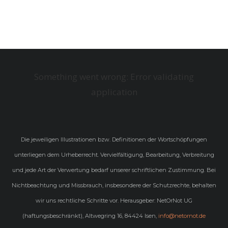
Something went wrong: Error validating
application
Die jeweiligen Illustrationen bzw. Definitionen der Wortschöpfungen
unterliegen dem Urheberrecht. Vervielfältigung, Bearbeitung, Verbreitung
und jede Art der Verwertung bedarf unserer schriftlichen Zustimmung. Bei
Nichtbeachtung und Missbrauch, insbesondere der Schutzrechte, behalten
wir uns rechtliche Schritte vor. Herausgeber: NetOrNot UG
(haftungsbeschränkt), Altwegring 16, 84424 Isen,
info@netornot.de