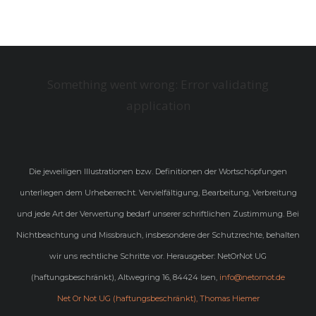
Something went wrong: Error validating
application
Die jeweiligen Illustrationen bzw. Definitionen der Wortschöpfungen
unterliegen dem Urheberrecht. Vervielfältigung, Bearbeitung, Verbreitung
und jede Art der Verwertung bedarf unserer schriftlichen Zustimmung. Bei
Nichtbeachtung und Missbrauch, insbesondere der Schutzrechte, behalten
wir uns rechtliche Schritte vor. Herausgeber: NetOrNot UG
(haftungsbeschränkt), Altwegring 16, 84424 Isen,
info@netornot.de
Net Or Not UG (haftungsbeschränkt), Thomas Hiemer