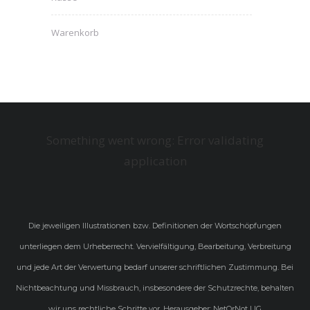
Warenkorb
Something went wrong: Error validating
application
Die jeweiligen Illustrationen bzw. Definitionen der Wortschöpfungen
unterliegen dem Urheberrecht. Vervielfältigung, Bearbeitung, Verbreitung
und jede Art der Verwertung bedarf unserer schriftlichen Zustimmung. Bei
Nichtbeachtung und Missbrauch, insbesondere der Schutzrechte, behalten
wir uns rechtliche Schritte vor. Herausgeber: NetOrNot UG