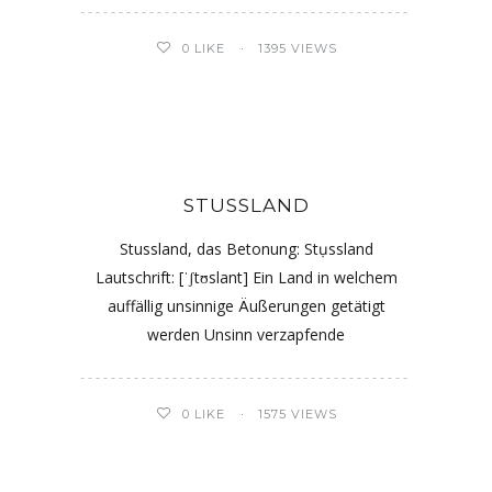
0
LIKE
1395 VIEWS
STUSSLAND
Stussland, das Betonung: Stụssland
Lautschrift: [ˈʃtʊslant] Ein Land in welchem
auffällig unsinnige Äußerungen getätigt
werden Unsinn verzapfende
0
LIKE
1575 VIEWS