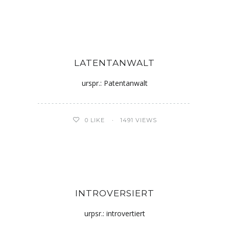
LATENTANWALT
urspr.: Patentanwalt
0
LIKE
1491 VIEWS
INTROVERSIERT
urpsr.: introvertiert