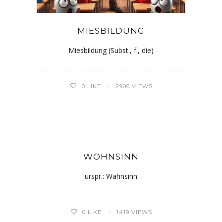
MIESBILDUNG
Miesbildung (Subst., f., die)
0
LIKE
2906 VIEWS
WOHNSINN
urspr.: Wahnsinn
0
LIKE
1419 VIEWS