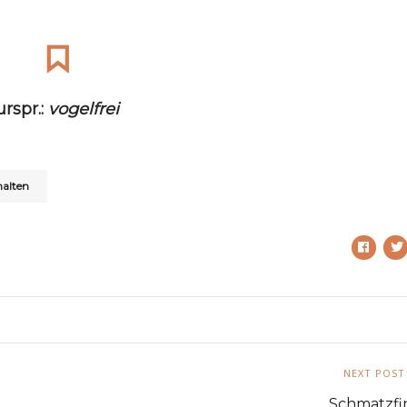
urspr.:
vogelfrei
halten
NEXT POST
Schmatzfi