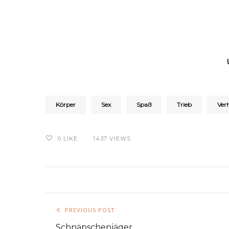
Körper
Sex
Spaß
Trieb
Ver
0
LIKE
1437 VIEWS
PREVIOUS POST
Schnäpschenjäger