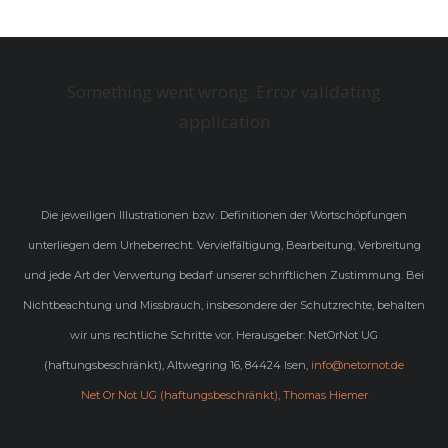
Something went wrong: Error validating
application
Die jeweiligen Illustrationen bzw. Definitionen der Wortschöpfungen
unterliegen dem Urheberrecht. Vervielfältigung, Bearbeitung, Verbreitung
und jede Art der Verwertung bedarf unserer schriftlichen Zustimmung. Bei
Nichtbeachtung und Missbrauch, insbesondere der Schutzrechte, behalten
wir uns rechtliche Schritte vor. Herausgeber: NetOrNot UG
(haftungsbeschränkt), Altwegring 16, 84424 Isen,
info@netornot.de
Net Or Not UG (haftungsbeschränkt), Thomas Hiemer