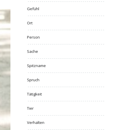
Gefühl
Ort
Person
Sache
Spitzname
Spruch
Tätigkeit
Tier
Verhalten