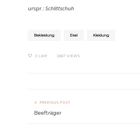
urspr.:
Schlittschuh
Bekleidung
Ekel
Kleidung
0
LIKE
2667 VIEWS
PREVIOUS POST
Beefträger