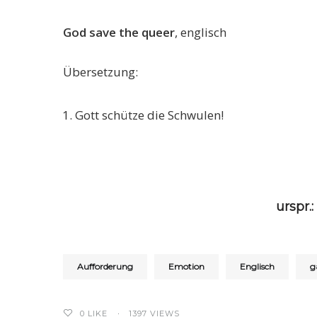
God save the queer
, englisch
Übersetzung:
Gott schütze die Schwulen!
urspr.:
Aufforderung
Emotion
Englisch
g
0
LIKE
1397 VIEWS