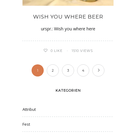
WISH YOU WHERE BEER
urspr.: Wish you where here
0
LIKE
1510 VIEWS
1
2
3
4
KATEGORIEN
Attribut
Fest