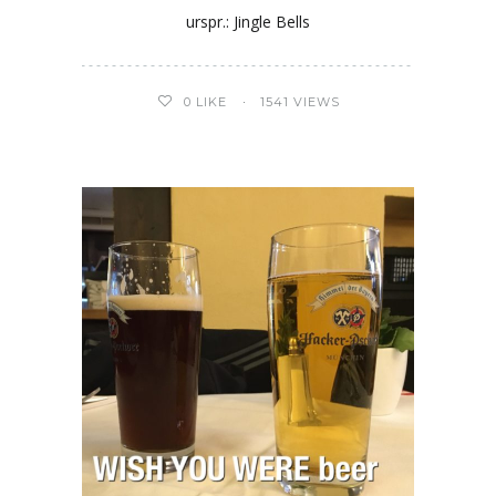
urspr.: Jingle Bells
0
LIKE
1541 VIEWS