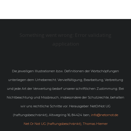
Something went wrong: Error validating
application
Die jeweiligen Illustrationen bzw. Definitionen der Wortschöpfungen
unterliegen dem Urheberrecht. Vervielfältigung, Bearbeitung, Verbreitung
und jede Art der Verwertung bedarf unserer schriftlichen Zustimmung. Bei
Nichtbeachtung und Missbrauch, insbesondere der Schutzrechte, behalten
wir uns rechtliche Schritte vor. Herausgeber: NetOrNot UG
(haftungsbeschränkt), Altwegring 16, 84424 Isen,
info@netornot.de
Net Or Not UG (haftungsbeschränkt), Thomas Hiemer