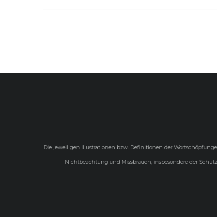
Die jeweiligen Illustrationen bzw. Definitionen der Wortschöpfung
Nichtbeachtung und Missbrauch, insbesondere der Schutzre