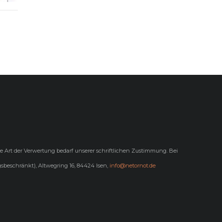
de Art der Verwertung bedarf unserer schriftlichen Zustimmung. Bei
sbeschränkt), Altwegring 16, 84424 Isen,
info@netornot.de